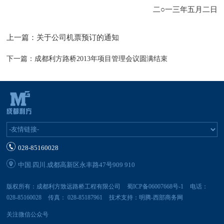
二○一三年五月二日
上一篇：
关于公司机票预订的通知
下一篇：
成都利方路桥2013年项目管理会议圆满结束
028-85160028
中国.四川.成都高新区永丰路47号909 910
版权所有：成都利方致远路桥工程有限公司
蜀ICP备06007668号-1
电话：
028-85160028
传真： 028-85187961
技术支持：
明腾-西部商务网
关注微信公众号