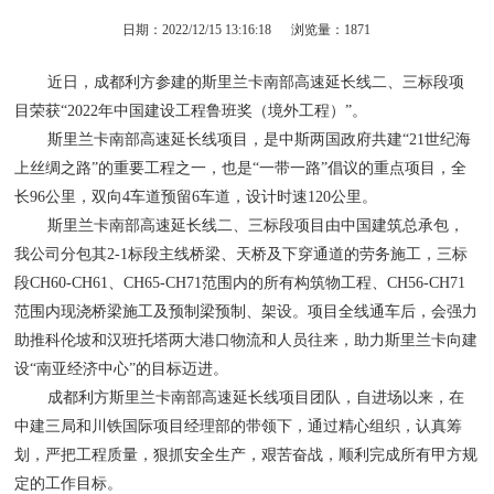
日期：2022/12/15 13:16:18
浏览量：
1871
近日，成都利方参建的斯里兰卡南部高速延长线二、三标段项
目荣获“2022年中国建设工程鲁班奖（境外工程）”。
斯里兰卡南部高速延长线项目，是中斯两国政府共建“21世纪海
上丝绸之路”的重要工程之一，也是“一带一路”倡议的重点项目，全
长96公里，双向4车道预留6车道，设计时速120公里。
斯里兰卡南部高速延长线二、三标段项目由中国建筑总承包，
我公司分包其2-1标段主线桥梁、天桥及下穿通道的劳务施工，三标
段CH60-CH61、CH65-CH71范围内的所有构筑物工程、CH56-CH71
范围内现浇桥梁施工及预制梁预制、架设。项目全线通车后，会强力
助推科伦坡和汉班托塔两大港口物流和人员往来，助力斯里兰卡向建
设“南亚经济中心”的目标迈进。
成都利方斯里兰卡南部高速延长线项目团队，自进场以来，在
中建三局和川铁国际项目经理部的带领下，通过精心组织，认真筹
划，严把工程质量，狠抓安全生产，艰苦奋战，顺利完成所有甲方规
定的工作目标。