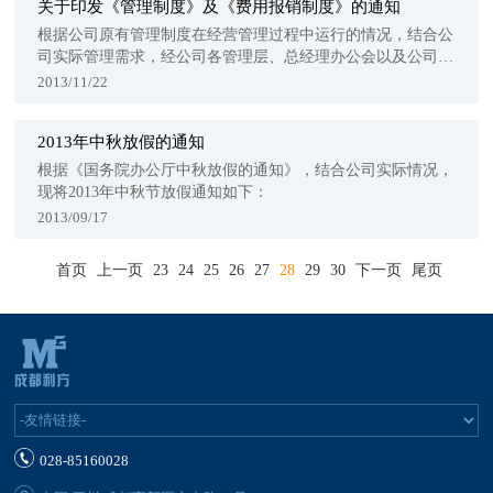
关于印发《管理制度》及《费用报销制度》的通知
根据公司原有管理制度在经营管理过程中运行的情况，结合公
司实际管理需求，经公司各管理层、总经理办公会以及公司年
度工作...
2013/11/22
2013年中秋放假的通知
根据《国务院办公厅中秋放假的通知》，结合公司实际情况，
现将2013年中秋节放假通知如下：
2013/09/17
首页
上一页
23
24
25
26
27
28
29
30
下一页
尾页
028-85160028