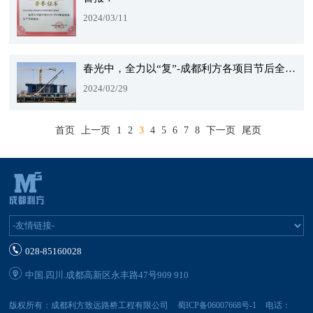
2024/03/11
春光中，全力以“复”-成都利方各项目节后全面复工
2024/02/29
首页
上一页
1
2
3
4
5
6
7
8
下一页
尾页
028-85160028
中国.四川.成都高新区永丰路47号909 910
版权所有：成都利方致远路桥工程有限公司
蜀ICP备06007668号-1
电话：