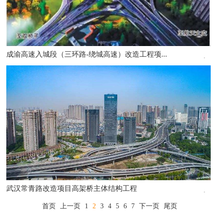
成渝高速入城段（三环路-绕城高速）改造工程项...
武汉常青路改造项目高架桥主体结构工程
首页
上一页
1
2
3
4
5
6
7
下一页
尾页